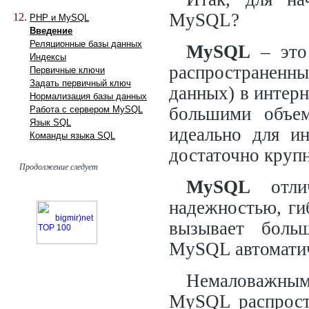
MySQL?
PHP и MySQL
Введение
Реляционные базы данных
MySQL
– это
Индексы
распространенн
Первичные ключи
Задать первичный ключ
данных) в интерн
Нормализация базы данных
большими объем
Работа с сервером MySQL
Язык SQL
идеально для ин
Команды языка SQL
достаточно круп
Продолжение следует
MySQL
отлич
надежностью, гиб
вызывает больш
MySQL автоматич
Немаловажным 
MySQL распрост