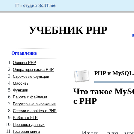
УЧЕБНИК PHP
Оглавление
Основы PHP
Операторы языка PHP
PHP и MySQL.
Строковые функции
Массивы
Что такое MyS
Функции
Работа с файлами
с PHP
Регулярные выражения
Сессии и cookies в PHP
Работа с FTP
Проверка данных
Гостевая книга
Итак, для на