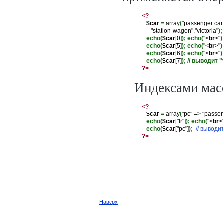
<?
$car
=
 array
(
"passenger car",
      "station-wagon","victoria"
);
echo(
$car
[0]
); echo(
"<
br
>"
)
echo(
$car
[5]
); echo(
"<
br
>"
)
echo(
$car
[6]
); echo(
"<
br
>"
)
echo(
$car
[7]
);
// выводит "
?>
Индексами масс
<?
$car
=
 array
(
"pc" => "passeng
echo(
$car
["lr"]
); echo(
"<
br
>
echo(
$car
["pc"]
);
// выводи
?>
Наверх