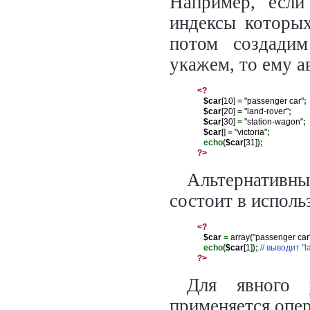
Например, если
индексы которых
потом создадим
укажем, то ему а
<?
$car
[10] 
=
 "passenger car"
;
$car
[20] 
=
 "land-rover"
;
$car
[30] 
=
 "station-wagon"
;
$car
[] 
=
 "victoria"
;
echo(
$car
[31]
);
?>
Альтернатив
состоит в испол
<?
$car
=
 array
(
"passenger car"
echo(
$car
[1]
);
// выводит "l
?>
Для явного 
применяется опе