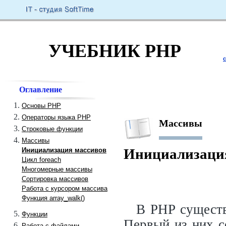
УЧЕБНИК PHP
Оглавление
Основы PHP
Операторы языка PHP
Массивы
Строковые функции
Массивы
Инициализация массивов
Инициализаци
Цикл foreach
Многомерные массивы
Сортировка массивов
Работа с курсором массива
Функция array_walk()
В PHP существ
Функции
Первый из них с
Работа с файлами