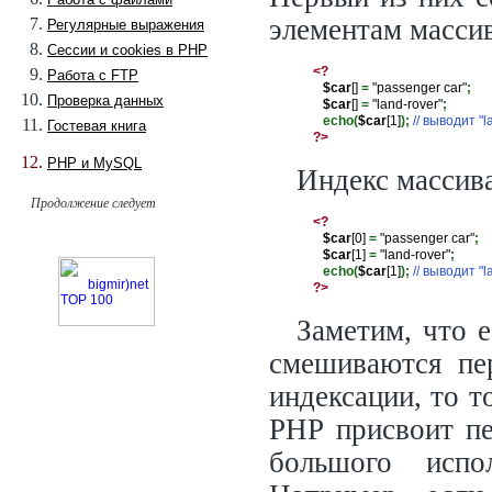
элементам массив
Регулярные выражения
Сессии и cookies в PHP
<?
Работа с FTP
$car
[] 
=
 "passenger car"
;
Проверка данных
$car
[] 
=
 "land-rover"
;
echo(
$car
[1]
);
// выводит "l
Гостевая книга
?>
PHP и MySQL
Индекс массива
Продолжение следует
<?
$car
[0] 
=
 "passenger car"
;
$car
[1] 
=
 "land-rover"
;
echo(
$car
[1]
);
// выводит "l
?>
Заметим, что 
смешиваются пе
индексации, то т
PHP присвоит пе
большого испо