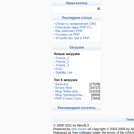
Наша кнопка
Последние статьи
Область применения CMS
Описание ядра PHP-Fu...
Как работает PHP
Основы на PHP
Устройство тем в PHP...
Загрузок
Новые загрузки
Theme_2
Theme_1
Theme_3
GeO
Stability Lite ...
Топ 5 загрузок
База игр
[17538]
Errors Mod
[14727]
Мод "index.php ...
[13220]
Мод "проверочны...
[9494]
PHP-Fusion Core...
[7842]
Рекомендуем посетить
Глав
© 2008-2011 by AlexALX
Powered by
php-fusion
v6 copyright © 2003-2006 by Ni
Released as free software under the terms of the GNU/