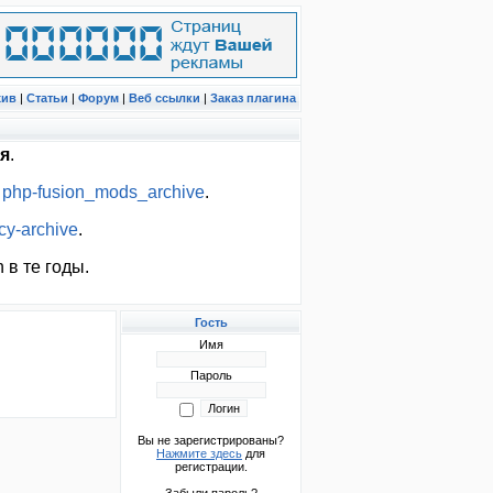
хив
|
Статьи
|
Форум
|
Веб ссылки
|
Заказ плагина
я
.
:
php-fusion_mods_archive
.
cy-archive
.
 в те годы.
Гость
Имя
Пароль
Вы не зарегистрированы?
Нажмите здесь
для
регистрации.