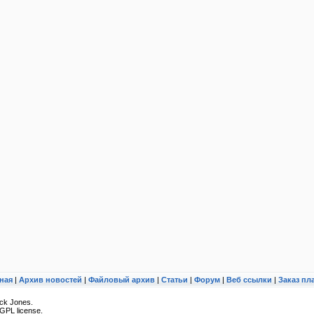
ная
|
Архив новостей
|
Файловый архив
|
Статьи
|
Форум
|
Веб ссылки
|
Заказ пл
ck Jones.
GPL license.