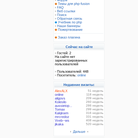
Форум
Темы для php-fusion
FAQ
Веб ссылки
Поиск
Обратная связь
Учебник по php
Наши баннеры
Пожертвование
Заказ плагина
Сейчас на сайте
Гостей: 2
На сайте нет
зарегистрированных
пользователей
Пользователей: 448
Посетитель:
online
Недавние визиты:
AlexALX
51 недель
online
118 недель
aligovs
209 недель
Kolesilo
260 недель
aussietop...
286 недель
Tomax
299 недель
Kalqkwm
316 недель
mrcredoz
331 недель
Vveb--ws
408 недель
jikaka
520 недель
Дальше