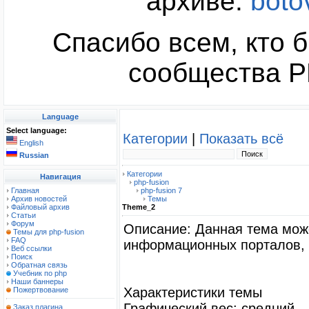
архиве:
boto
Спасибо всем, кто б
сообщества PH
Language
Select language:
Категории
|
Показать всё
English
Russian
Категории
Навигация
php-fusion
Главная
php-fusion 7
Архив новостей
Темы
Файловый архив
Theme_2
Статьи
Форум
Описание: Данная тема мож
Темы для php-fusion
FAQ
информационных порталов, 
Веб ссылки
Поиск
Обратная связь
Учебник по php
Наши баннеры
Характеристики темы
Пожертвование
Графический вес: средний
Заказ плагина