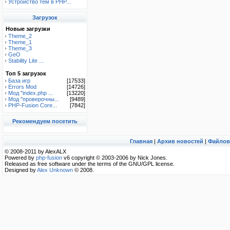
Устройство тем в PHP...
Загрузок
Новые загрузки
Theme_2
Theme_1
Theme_3
GeO
Stability Lite ...
Топ 5 загрузок
База игр
[17533]
Errors Mod
[14726]
Мод "index.php ...
[13220]
Мод "проверочны...
[9489]
PHP-Fusion Core...
[7842]
Рекомендуем посетить
Главная
|
Архив новостей
|
Файлов
© 2008-2011 by AlexALX
Powered by
php-fusion
v6 copyright © 2003-2006 by Nick Jones.
Released as free software under the terms of the GNU/GPL license.
Designed by
Alex Unknown
© 2008.