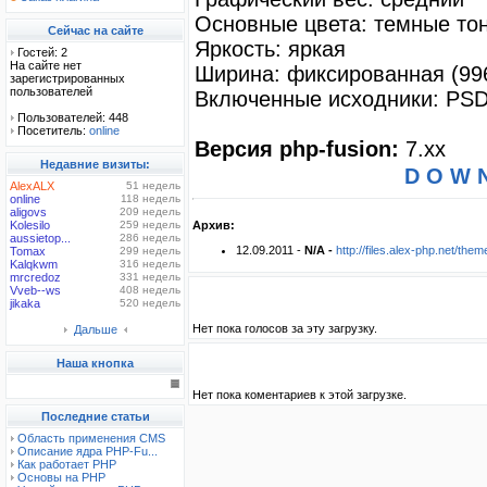
Основные цвета: темные тон
Сейчас на сайте
Яркость: яркая
Гостей: 2
На сайте нет
Ширина: фиксированная (996
зарегистрированных
пользователей
Включенные исходники: PSD
Пользователей: 448
Посетитель:
online
Версия php-fusion:
7.xx
Недавние визиты:
D O W N
AlexALX
51 недель
online
118 недель
aligovs
209 недель
Kolesilo
259 недель
Архив:
aussietop...
286 недель
12.09.2011 -
N/A -
http://files.alex-php.net/th
Tomax
299 недель
Kalqkwm
316 недель
mrcredoz
331 недель
Vveb--ws
408 недель
jikaka
520 недель
Нет пока голосов за эту загрузку.
Дальше
Наша кнопка
Нет пока коментариев к этой загрузке.
Последние статьи
Область применения CMS
Описание ядра PHP-Fu...
Как работает PHP
Основы на PHP