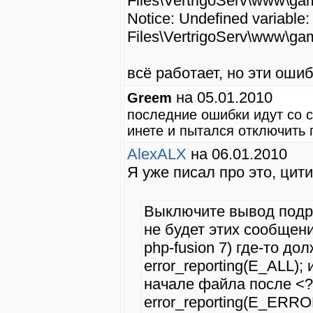
Files\VertrigoServ\www\gam
Notice: Undefined variable
Files\VertrigoServ\www\gam
всё работает, но эти оши
на 05.01.2010
Greem
последние ошибки идут со 
инете и пытался отключить 
AlexALX
на 06.01.2010
Я уже писал про это, цит
Выключите вывод подро
не будет этих сообщени
php-fusion 7) где-то до
error_reporting(E_ALL);
начале файла после <
error_reporting(E_ERR