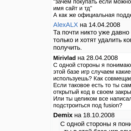
"зачем покупать если можно
имя сайт и тд"
А как же официальная подд
AlexALX
на 14.04.2008
Та почти никто уже давно
только и хотят удалить к
получить.
на 28.04.2008
Mirivlad
С одной стороны я понимаю А
этой базе игр случаем какие
используешь? Как совмеща
Если таковое есть то ты с
открытый код в своем закры
Или ты целиком все написал
подстроиться под fusion?
Demix
на 18.10.2008
С одной стороны я пони