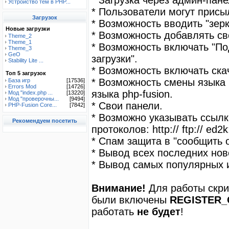
* Загрузка через админ-пан
Устройство тем в PHP...
* Пользователи могут присы
Загрузок
* Возможность вводить "зерк
Новые загрузки
* Возможность добавлять св
Theme_2
Theme_1
* Возможность включать "По
Theme_3
GeO
загрузки".
Stability Lite ...
* Возможность включать ска
Топ 5 загрузок
* Возможность смены языка 
База игр
[17536]
Errors Mod
[14726]
языка php-fusion.
Мод "index.php ...
[13220]
Мод "проверочны...
[9494]
* Свои панели.
PHP-Fusion Core...
[7842]
* Возможно указывать ссыл
Рекомендуем посетить
протоколов: http:// ftp:// ed2k
* Спам защита в "сообщить о
* Вывод всех последних ново
* Вывод самых популярных иг
Внимание!
Для работы скри
были включены
REGISTER
работать
не будет
!