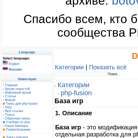
архиве:
boto
Спасибо всем, кто б
сообщества PH
Language
D
Select language:
English
Категории
|
Показать всё
Russian
Навигация
Категории
Главная
Архив новостей
php-fusion
Файловый архив
Статьи
База игр
Форум
Темы для php-fusion
FAQ
Веб ссылки
1. Описание
Поиск
Обратная связь
Учебник по php
Наши баннеры
База игр
- это модификация 
Пожертвование
отдельная разработка для ph
Заказ плагина