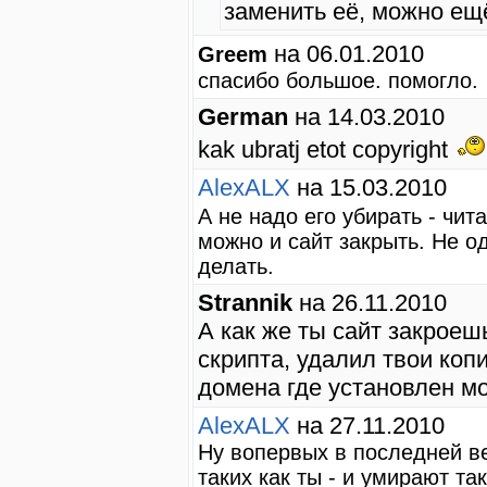
заменить её, можно ещ
на 06.01.2010
Greem
спасибо большое. помогло.
German
на 14.03.2010
kak ubratj etot copyright
AlexALX
на 15.03.2010
А не надо его убирать - чи
можно и сайт закрыть. Не о
делать.
Strannik
на 26.11.2010
А как же ты сайт закроеш
скрипта, удалил твои коп
домена где установлен мо
AlexALX
на 27.11.2010
Ну вопервых в последней ве
таких как ты - и умирают та