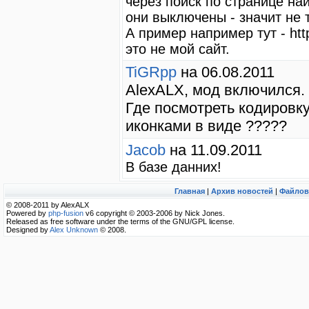
через поиск по странице найд
они выключены - значит не 
А пример например тут - htt
это не мой сайт.
TiGRpp
на 06.08.2011
AlexALX, мод включился.
Где посмотреть кодировку
иконками в виде ?????
Jacob
на 11.09.2011
В базе данних!
Главная
|
Архив новостей
|
Файлов
© 2008-2011 by AlexALX
Powered by
php-fusion
v6 copyright © 2003-2006 by Nick Jones.
Released as free software under the terms of the GNU/GPL license.
Designed by
Alex Unknown
© 2008.