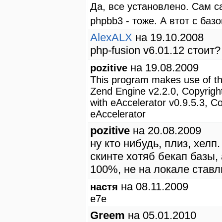
Да, все установлено. Сам с
phpbb3 - тоже. А втот с ба
AlexALX
на 19.10.2008
php-fusion v6.01.12 стоит?
на 19.08.2009
pozitive
This program makes use of th
Zend Engine v2.2.0, Copyrigh
with eAccelerator v0.9.5.3, C
eAccelerator
pozitive
на 20.08.2009
ну кто нибудь, плиз, хелп.
скинте хотяб бекап базы, 
100%, не на локале ставл
на 08.11.2009
настя
е7е
Greem
на 05.01.2010