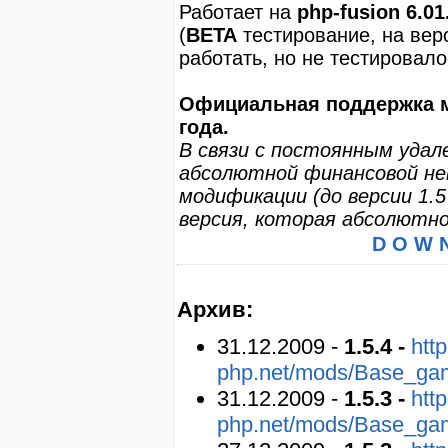
Работает на
php-fusion 6.01
(
BETA
тестирование, на вер
работать, но не тестировало
Официальная поддержка м
года.
В связи с постоянным удал
абсолютной финансовой н
модификации (до версии 1.
версия, которая абсолютно 
D O W N
Архив:
31.12.2009 -
1.5.4 -
http
php.net/mods/Base_ga
31.12.2009 -
1.5.3 -
http
php.net/mods/Base_ga