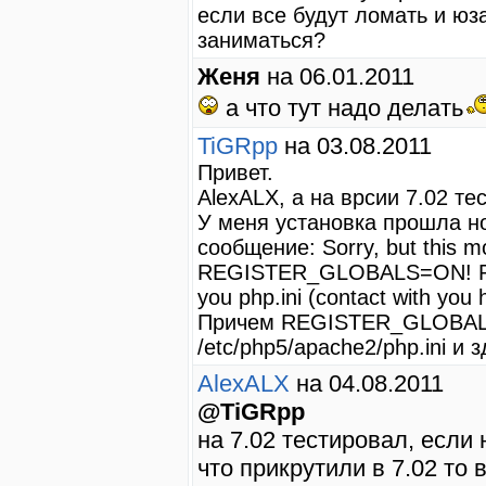
если все будут ломать и юз
заниматься?
Женя
на 06.01.2011
а что тут надо делать
TiGRpp
на 03.08.2011
Привет.
AlexALX, а на врсии 7.02 те
У меня установка прошла но
сообщение: Sorry, but this mo
REGISTER_GLOBALS=ON! Pl
you php.ini (contact with you 
Причем REGISTER_GLOBALS
/etc/php5/apache2/php.ini и зд
AlexALX
на 04.08.2011
@TiGRpp
на 7.02 тестировал, если 
что прикрутили в 7.02 то 