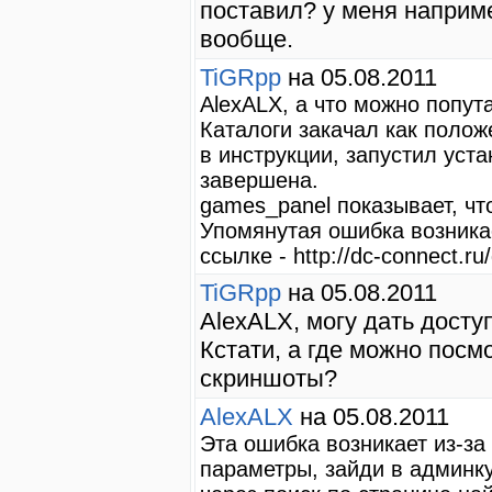
поставил? у меня наприме
вообще.
TiGRpp
на 05.08.2011
AlexALX, а что можно попут
Каталоги закачал как полож
в инструкции, запустил уста
завершена.
games_panel показывает, что
Упомянутая ошибка возникае
ссылке - http://dc-connect.r
TiGRpp
на 05.08.2011
AlexALX, могу дать досту
Кстати, а где можно посм
скриншоты?
AlexALX
на 05.08.2011
Эта ошибка возникает из-за 
параметры, зайди в админку 