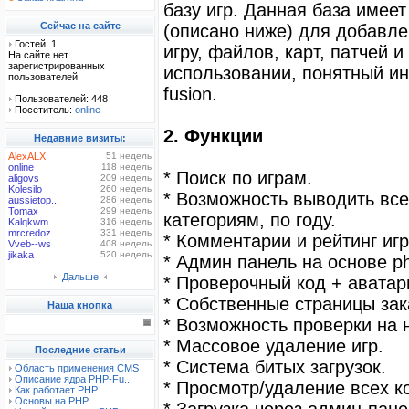
базу игр. Данная база имее
Сейчас на сайте
(описано ниже) для добавл
Гостей: 1
игру, файлов, карт, патчей и
На сайте нет
зарегистрированных
использовании, понятный ин
пользователей
fusion.
Пользователей: 448
Посетитель:
online
2. Функции
Недавние визиты:
AlexALX
51 недель
online
118 недель
* Поиск по играм.
aligovs
209 недель
Kolesilo
260 недель
* Возможность выводить все
aussietop...
286 недель
Tomax
299 недель
категориям, по году.
Kalqkwm
316 недель
mrcredoz
331 недель
* Комментарии и рейтинг игр
Vveb--ws
408 недель
jikaka
520 недель
* Админ панель на основе ph
Дальше
* Проверочный код + аватар
* Собственные страницы зак
Наша кнопка
* Возможность проверки на 
* Массовое удаление игр.
Последние статьи
* Система битых загрузок.
Область применения CMS
Описание ядра PHP-Fu...
* Просмотр/удаление всех к
Как работает PHP
Основы на PHP