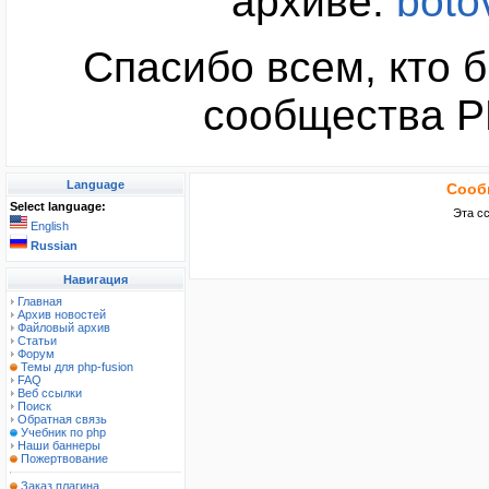
архиве:
boto
Спасибо всем, кто б
сообщества PH
Language
Сооб
Select language:
Эта с
English
Russian
Навигация
Главная
Архив новостей
Файловый архив
Статьи
Форум
Темы для php-fusion
FAQ
Веб ссылки
Поиск
Обратная связь
Учебник по php
Наши баннеры
Пожертвование
Заказ плагина