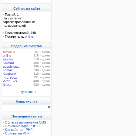
Сейчас на сайте
Гостей: 1
На сайте нет
зарегистрированных
пользователей
Пользователей: 448
Посетитель:
online
Недавние визиты:
AlexALX
51 недель
online
118 недель
aligovs
210 недель
Kolesilo
260 недель
aussietop...
286 недель
Tomax
299 недель
Kalqkwm
316 недель
mrcredoz
331 недель
Vveb--ws
408 недель
jikaka
520 недель
Дальше
Наша кнопка
Последние статьи
Область применения CMS
Описание ядра PHP-Fu...
Как работает PHP
Основы на PHP