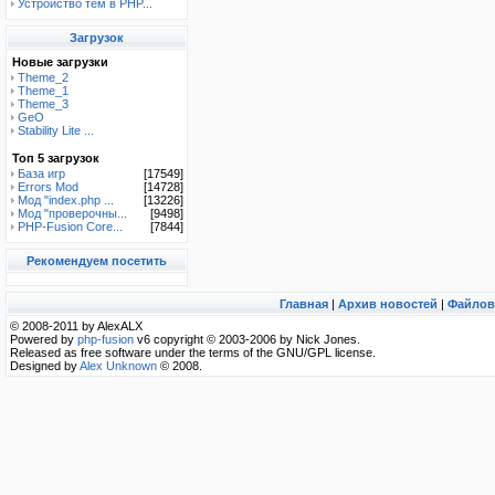
Устройство тем в PHP...
Загрузок
Новые загрузки
Theme_2
Theme_1
Theme_3
GeO
Stability Lite ...
Топ 5 загрузок
База игр
[17549]
Errors Mod
[14728]
Мод "index.php ...
[13226]
Мод "проверочны...
[9498]
PHP-Fusion Core...
[7844]
Рекомендуем посетить
Главная
|
Архив новостей
|
Файлов
© 2008-2011 by AlexALX
Powered by
php-fusion
v6 copyright © 2003-2006 by Nick Jones.
Released as free software under the terms of the GNU/GPL license.
Designed by
Alex Unknown
© 2008.