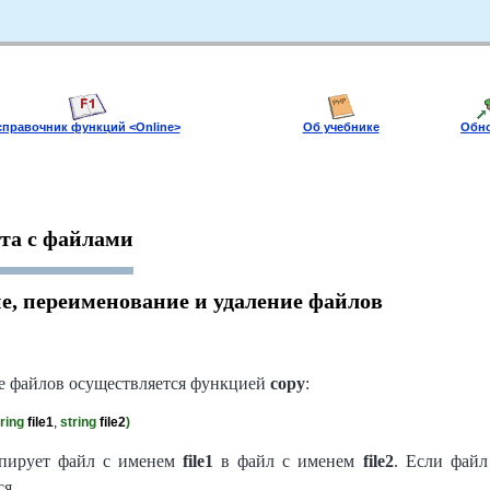
справочник функций <Оnline>
Об учебнике
Обн
та с файлами
е, переименование и удаление файлов
е файлов осуществляется функцией
copy
:
tring
file1
, 
string
file2
)
пирует файл с именем
file1
в файл с именем
file2
. Если фай
ся.