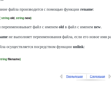
ание файла производится с помощью функции
rename
:
( string
old
, 
string
new
)
 переименовывает файл с именем
old
в файл с именем
new
.
name
не выполняет переименования файла, если его новое имя р
йла осуществляется посредством функции
unlink
:
string
filename
)
Предыдущая
Следующая