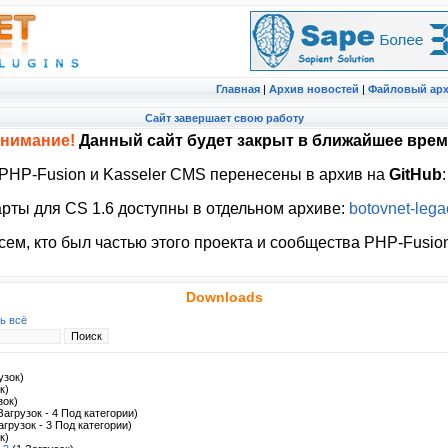
Главная
|
Архив новостей
|
Файловый ар
Cайт завершает свою работу
нимание!
Данный сайт будет закрыт в ближайшее врем
 PHP-Fusion и Kasseler CMS перенесены в архив на
GitHub
рты для CS 1.6 доступны в отдельном архиве:
botovnet-lega
ем, кто был частью этого проекта и сообщества PHP-Fusion
Downloads
ь всё
узок)
к)
зок)
Загрузок - 4 Под категории)
агрузок - 3 Под категории)
к)