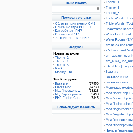
Theme_1
Наша кнопка
Theme_2
Theme_3
Последние статьи
Triple Worlds (Тр
Область применения CMS
Triple Worlds (Тр
Описание ядра PHP-Fu...
unactivated users 
Как работает PHP
Основы на PHP
Water Level Final
Устройство тем в PHP...
Water Rooms (ZM
zm aztec uac rem
Загрузок
ZM Biohazard Mod
Новые загрузки
zm_assault_eveni
Theme_2
zm_nuke_uac_re
Theme_1
Theme_3
[DeathRun] Trigger
GeO
База игр
Stability Lite ...
Гостевая книга
Топ 5 загрузок
Гостевая книга
База игр
[17556]
Errors Mod
[14730]
Менеджер смайл
Мод "index.php ...
[13228]
Мод "index.php + 
Мод "проверочны...
[9498]
PHP-Fusion Core...
[7845]
Мод "index.php + 
Мод "login redirect
Рекомендуем посетить
Мод "login redirect
Мод "register.php
Мод "проверочный
Мод "проверочный 
Панель "навигаци