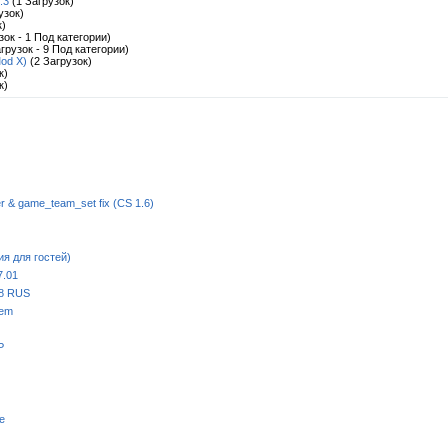
.3
(1 Загрузок)
узок)
к)
зок - 1 Под категории)
грузок - 9 Под категории)
od X)
(2 Загрузок)
к)
к)
 & game_team_set fix (CS 1.6)
ия для гостей)
7.01
18 RUS
tem
P
ge