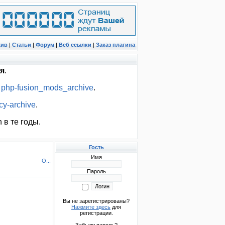
хив
|
Статьи
|
Форум
|
Веб ссылки
|
Заказ плагина
я
.
:
php-fusion_mods_archive
.
cy-archive
.
 в те годы.
Гость
Имя
О...
Пароль
Вы не зарегистрированы?
Нажмите здесь
для
регистрации.