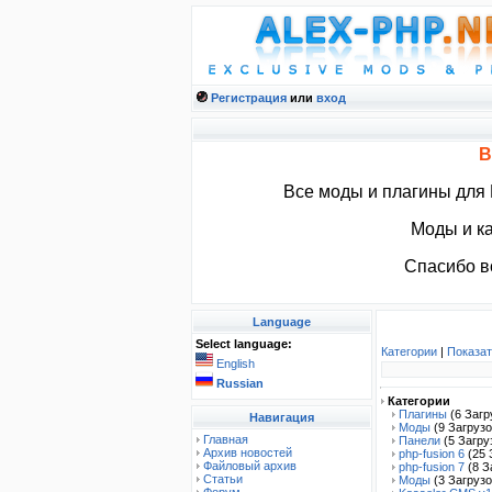
Регистрация
или
вход
В
Все моды и плагины для
Моды и ка
Спасибо вс
Language
Select language:
Категории
|
Показат
English
Russian
Категории
Плагины
(6 Загр
Навигация
Моды
(9 Загрузо
Главная
Панели
(5 Загру
Архив новостей
php-fusion 6
(25 
Файловый архив
php-fusion 7
(8 З
Статьи
Моды
(3 Загрузо