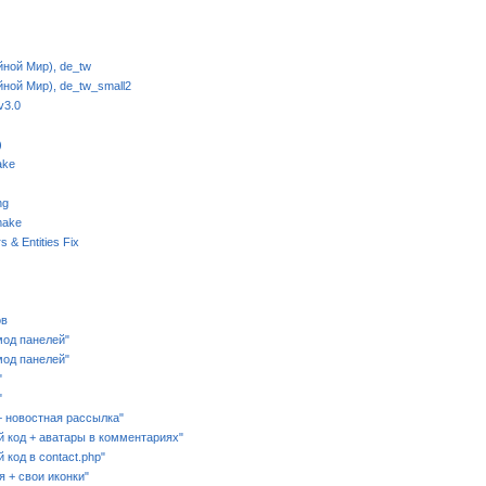
ойной Мир), de_tw
ойной Мир), de_tw_small2
v3.0
)
ake
ng
make
s & Entities Fix
ов
мод панелей"
мод панелей"
"
"
 + новостная рассылка"
 код + аватары в комментариях"
код в contact.php"
я + свои иконки"