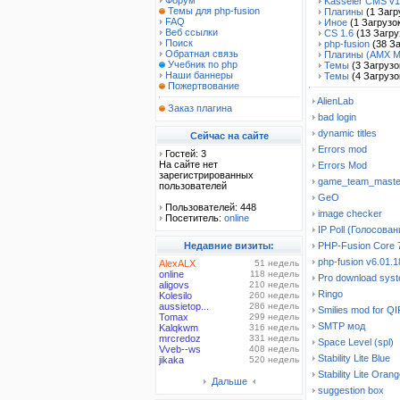
Форум
Kasseler CMS v1
Темы для php-fusion
Плагины
(1 Загр
FAQ
Иное
(1 Загрузо
Веб ссылки
CS 1.6
(13 Загру
Поиск
php-fusion
(38 За
Обратная связь
Плагины (AMX M
Учебник по php
Темы
(3 Загрузо
Наши баннеры
Темы
(4 Загрузо
Пожертвование
AlienLab
Заказ плагина
bad login
dynamic titles
Сейчас на сайте
Errors mod
Гостей: 3
На сайте нет
Errors Mod
зарегистрированных
game_team_master
пользователей
GeO
Пользователей: 448
image checker
Посетитель:
online
IP Poll (Голосован
Недавние визиты:
PHP-Fusion Core 
php-fusion v6.01.
AlexALX
51 недель
online
118 недель
Pro download sys
aligovs
210 недель
Ringo
Kolesilo
260 недель
aussietop...
286 недель
Smilies mod for QI
Tomax
299 недель
SMTP мод
Kalqkwm
316 недель
mrcredoz
331 недель
Space Level (spl)
Vveb--ws
408 недель
Stability Lite Blue
jikaka
520 недель
Stability Lite Oran
Дальше
suggestion box