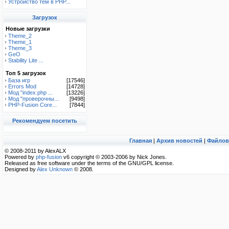
Устройство тем в PHP...
Загрузок
Новые загрузки
Theme_2
Theme_1
Theme_3
GeO
Stability Lite ...
Топ 5 загрузок
База игр
[17546]
Errors Mod
[14728]
Мод "index.php ...
[13226]
Мод "проверочны...
[9498]
PHP-Fusion Core...
[7844]
Рекомендуем посетить
Главная
|
Архив новостей
|
Файлов
© 2008-2011 by AlexALX
Powered by
php-fusion
v6 copyright © 2003-2006 by Nick Jones.
Released as free software under the terms of the GNU/GPL license.
Designed by
Alex Unknown
© 2008.