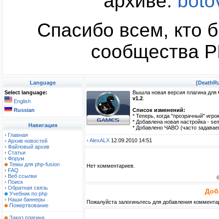
архиве:
boto
Спасибо всем, кто б
сообщества PH
Language
[DeathRu
Select language:
Вышла новая версия плагина для
v1.2
.
English
Russian
Список изменений:
* Теперь, когда "прозрачный" игрок
* Добавлена новая настройка - semi
Навигация
* Добавлено ЧАВО (часто задавае
Главная
AlexALX
12.09.2010 14:51
Архив новостей
Файловый архив
Статьи
Форум
Темы для php-fusion
Нет комментариев.
FAQ
Веб ссылки
Поиск
Обратная связь
Доб
Учебник по php
Наши баннеры
Пожалуйста залогиньтесь для добавления коммента
Пожертвование
Заказ плагина