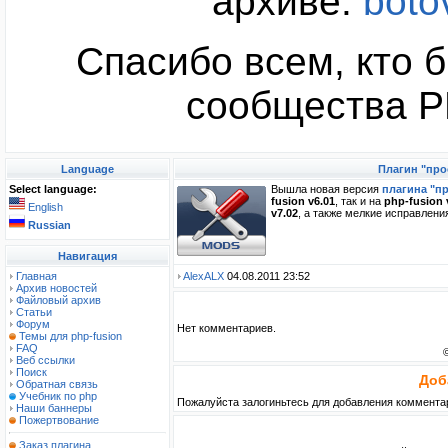
архиве:
boto
Спасибо всем, кто б
сообщества PH
Language
Плагин "про
Select language:
Вышла новая версия
плагина "п
fusion v6.01
, так и на
php-fusion v
English
v7.02
, а также мелкие исправлени
Russian
Навигация
Главная
AlexALX
04.08.2011 23:52
Архив новостей
Файловый архив
Статьи
Форум
Нет комментариев.
Темы для php-fusion
FAQ
Веб ссылки
Поиск
Доб
Обратная связь
Учебник по php
Пожалуйста залогиньтесь для добавления коммента
Наши баннеры
Пожертвование
Заказ плагина