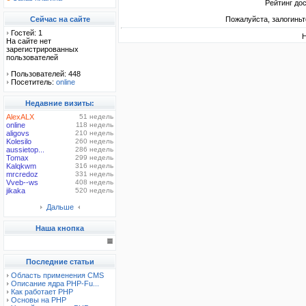
Рейтинг до
Сейчас на сайте
Пожалуйста, залогиньт
Гостей: 1
Н
На сайте нет
зарегистрированных
пользователей
Пользователей: 448
Посетитель:
online
Недавние визиты:
AlexALX
51 недель
online
118 недель
aligovs
210 недель
Kolesilo
260 недель
aussietop...
286 недель
Tomax
299 недель
Kalqkwm
316 недель
mrcredoz
331 недель
Vveb--ws
408 недель
jikaka
520 недель
Дальше
Наша кнопка
Последние статьи
Область применения CMS
Описание ядра PHP-Fu...
Как работает PHP
Основы на PHP