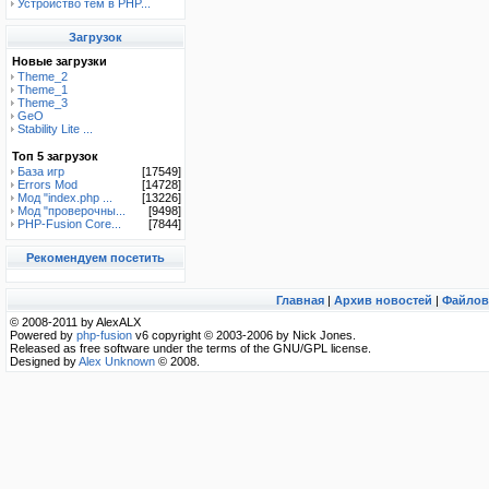
Устройство тем в PHP...
Загрузок
Новые загрузки
Theme_2
Theme_1
Theme_3
GeO
Stability Lite ...
Топ 5 загрузок
База игр
[17549]
Errors Mod
[14728]
Мод "index.php ...
[13226]
Мод "проверочны...
[9498]
PHP-Fusion Core...
[7844]
Рекомендуем посетить
Главная
|
Архив новостей
|
Файлов
© 2008-2011 by AlexALX
Powered by
php-fusion
v6 copyright © 2003-2006 by Nick Jones.
Released as free software under the terms of the GNU/GPL license.
Designed by
Alex Unknown
© 2008.