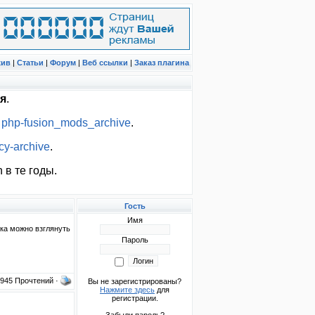
хив
|
Статьи
|
Форум
|
Веб ссылки
|
Заказ плагина
я
.
:
php-fusion_mods_archive
.
cy-archive
.
 в те годы.
Гость
Имя
ка можно взглянуть
Пароль
4945 Прочтений ·
Вы не зарегистрированы?
Нажмите здесь
для
регистрации.