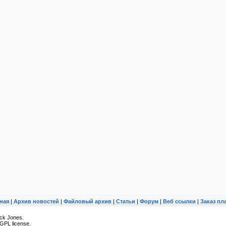
ная
|
Архив новостей
|
Файловый архив
|
Статьи
|
Форум
|
Веб ссылки
|
Заказ пл
ck Jones.
GPL license.