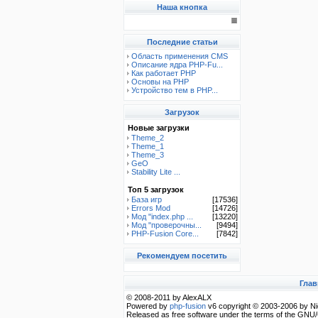
Наша кнопка
Последние статьи
Область применения CMS
Описание ядра PHP-Fu...
Как работает PHP
Основы на PHP
Устройство тем в PHP...
Загрузок
Новые загрузки
Theme_2
Theme_1
Theme_3
GeO
Stability Lite ...
Топ 5 загрузок
База игр
[17536]
Errors Mod
[14726]
Мод "index.php ...
[13220]
Мод "проверочны...
[9494]
PHP-Fusion Core...
[7842]
Рекомендуем посетить
Глав
© 2008-2011 by AlexALX
Powered by
php-fusion
v6 copyright © 2003-2006 by Ni
Released as free software under the terms of the GNU/