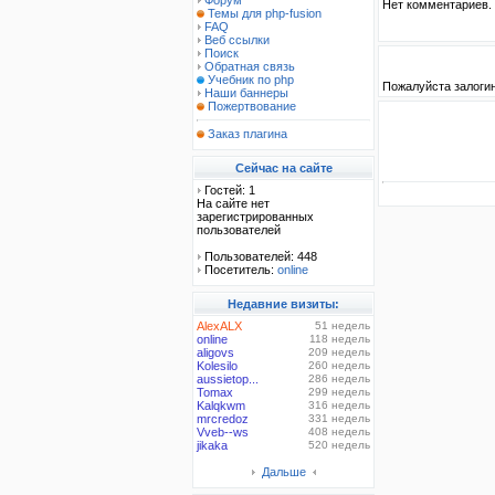
Форум
Нет комментариев.
Темы для php-fusion
FAQ
Веб ссылки
Поиск
Обратная связь
Учебник по php
Пожалуйста залоги
Наши баннеры
Пожертвование
Заказ плагина
Сейчас на сайте
Гостей: 1
На сайте нет
зарегистрированных
пользователей
Пользователей: 448
Посетитель:
online
Недавние визиты:
AlexALX
51 недель
online
118 недель
aligovs
209 недель
Kolesilo
260 недель
aussietop...
286 недель
Tomax
299 недель
Kalqkwm
316 недель
mrcredoz
331 недель
Vveb--ws
408 недель
jikaka
520 недель
Дальше