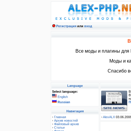
Регистрация
или
вход
В
Все моды и плагины для
Моды и ка
Спасибо вс
Language
Select language:
В
В
English
н
Russian
П
Навигация
Главная
AlexALX
03.06.2008
Архив новостей
Файловый архив
Статьи