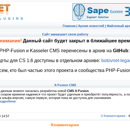
Главная
|
Архив новостей
|
Файловый ар
Cайт завершает свою работу
нимание!
Данный сайт будет закрыт в ближайшее врем
 PHP-Fusion и Kasseler CMS перенесены в архив на
GitHub
рты для CS 1.6 доступны в отдельном архиве:
botovnet-lega
ем, кто был частью этого проекта и сообщества PHP-Fusion
X-Fusion CMS
 данным момент началась разработка новой
CMS X-Fusion
.
 скором времени надеемся что проект будет удачным и приобретёт популярность, а по
а альфа версию, самую первую, которая пока не доступна для скачивания.
одробнее
.
0 Комментариев
· 
 14:57
Комментарии