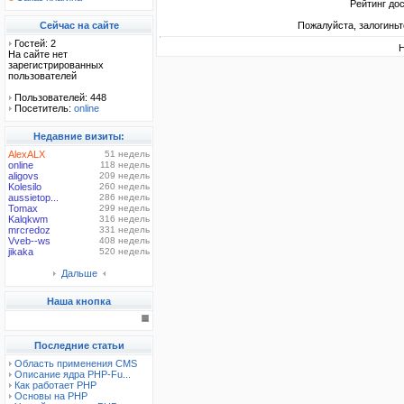
Рейтинг до
Сейчас на сайте
Пожалуйста, залогиньт
Гостей: 2
Н
На сайте нет
зарегистрированных
пользователей
Пользователей: 448
Посетитель:
online
Недавние визиты:
AlexALX
51 недель
online
118 недель
aligovs
209 недель
Kolesilo
260 недель
aussietop...
286 недель
Tomax
299 недель
Kalqkwm
316 недель
mrcredoz
331 недель
Vveb--ws
408 недель
jikaka
520 недель
Дальше
Наша кнопка
Последние статьи
Область применения CMS
Описание ядра PHP-Fu...
Как работает PHP
Основы на PHP