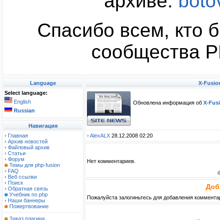
архиве:
boto
Спасибо всем, кто б
сообщества PH
Language
X-Fusio
Select language:
English
Обновлена информация об
X-Fus
Russian
Навигация
Главная
AlexALX
28.12.2008 02:20
Архив новостей
Файловый архив
Статьи
Форум
Нет комментариев.
Темы для php-fusion
FAQ
Веб ссылки
Поиск
Доб
Обратная связь
Учебник по php
Пожалуйста залогиньтесь для добавления коммента
Наши баннеры
Пожертвование
Заказ плагина