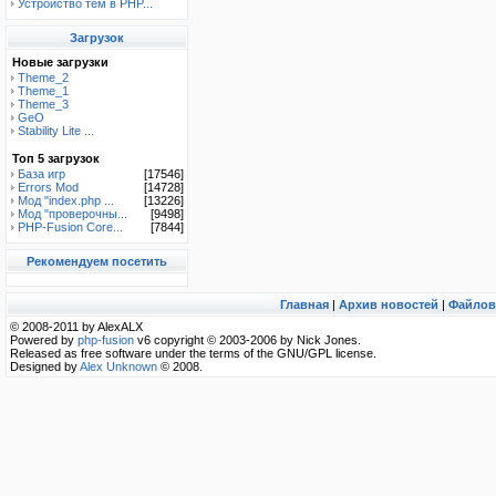
Устройство тем в PHP...
Загрузок
Новые загрузки
Theme_2
Theme_1
Theme_3
GeO
Stability Lite ...
Топ 5 загрузок
База игр
[17546]
Errors Mod
[14728]
Мод "index.php ...
[13226]
Мод "проверочны...
[9498]
PHP-Fusion Core...
[7844]
Рекомендуем посетить
Главная
|
Архив новостей
|
Файлов
© 2008-2011 by AlexALX
Powered by
php-fusion
v6 copyright © 2003-2006 by Nick Jones.
Released as free software under the terms of the GNU/GPL license.
Designed by
Alex Unknown
© 2008.