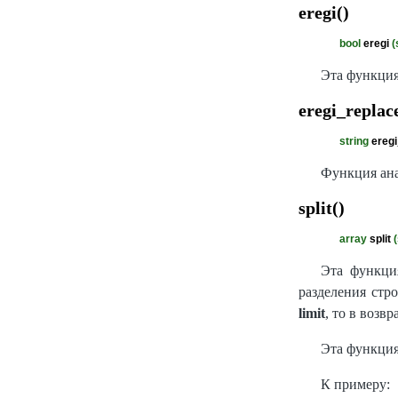
eregi()
bool
 eregi
 (
Эта функци
eregi_replac
string
ereg
Функция ан
split()
array 
split
 
Эта функци
разделения стр
limit
, то в возв
Эта функция
К примеру: