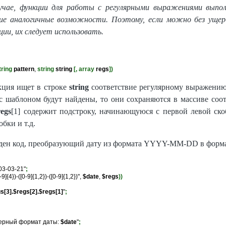
учае, функции для работы с регулярными выражениями выпол
ие аналогичные возможности. Поэтому, если можно без ущер
ии, их следует использовать.
tring
pattern
, 
string
string
[, array
regs
])
кция ищет в строке
string
соответствие регулярному выражению
 шаблоном будут найдены, то они сохраняются в массиве соо
regs
[1] содержит подстроку, начинающуюся с первой левой ск
бки и т.д.
ден код, преобразующий дату из формата YYYY-MM-DD в фо
03-03-21"
;
-9]{4})-([0-9]{1,2})-([0-9]{1,2})", 
$date
, 
$regs
)) 

s[3].$regs[2].$regs[1]
"
;

ерный формат даты: 
$date
"
;
