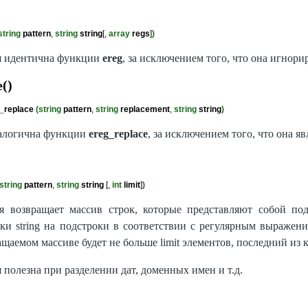
string
pattern
, 
string
string
[, 
array
regs
]
)
я идентична функции
ereg
, за исключением того, что она игнори
e()
i_replace
 (string
 pattern
, 
string
 replacement
, 
string
 string
)
алогична функции
ereg_replace
, за исключением того, что она я
(string
 pattern
, 
string
 string
 [,
 int
 limit
]
)
я возвращает массив строк, которые представляют собой по
оки string на подстроки в соответствии с регулярным выраже
ращаемом массиве будет не больше limit элементов, последний из
 полезна при разделении дат, доменных имен и т.д.