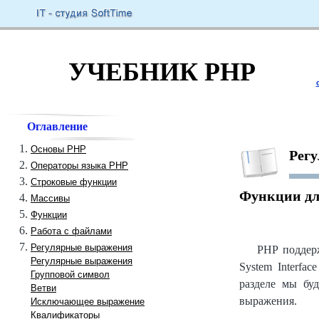
УЧЕБНИК PHP
Оглавление
Основы PHP
Рег
Операторы языка PHP
Строковые функции
Функции дл
Массивы
Функции
Работа с файлами
Регулярные выражения
PHP поддерж
Регулярные выражения
System Interfa
Групповой символ
разделе мы бу
Ветви
выражения.
Исключающее выражение
Квалификаторы