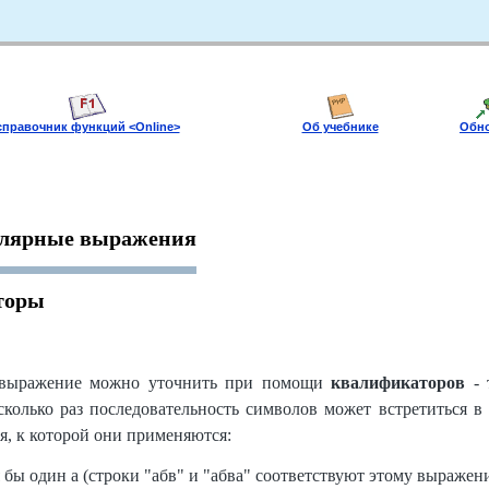
справочник функций <Оnline>
Об учебнике
Обн
улярные выражения
торы
 выражение можно уточнить при помощи
квалификаторов
- 
 сколько раз последовательность символов может встретиться в
я, к которой они применяются:
я бы один а (строки "абв" и "абва" соответствуют этому выражению