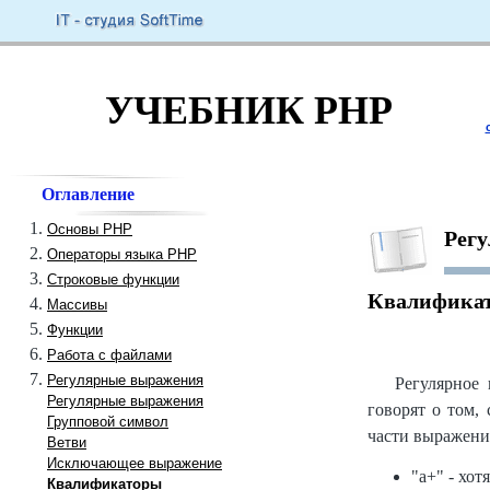
УЧЕБНИК PHP
Оглавление
Основы PHP
Рег
Операторы языка PHP
Строковые функции
Квалифика
Массивы
Функции
Работа с файлами
Регулярные выражения
Регулярное
Регулярные выражения
говорят о том,
Групповой символ
части выражени
Ветви
Исключающее выражение
"a+" - хот
Квалификаторы