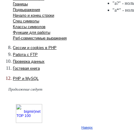
"a?" - нол
Границы
Подвыражения
"a*" - нол
Начало и конец строки
Спец символы
Классы символов
Функции для работы
Perl-совместимые выражения
Сессии и cookies в PHP
Работа с FTP
Проверка данных
Гостевая книга
PHP и MySQL
Продолжение следует
Наверх