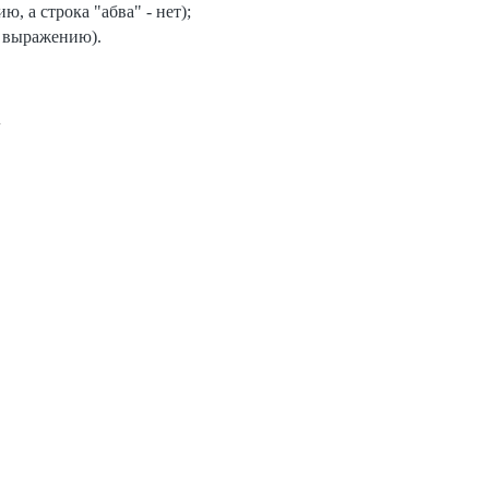
, а строка "абва" - нет);
му выражению).