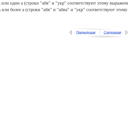
ь или один а (строки "абв" и "укр" соответствуют этому выражению
ь или более а (строки "абв" и "абва" и "укр" соответствуют это
Предыдущая
Следующая